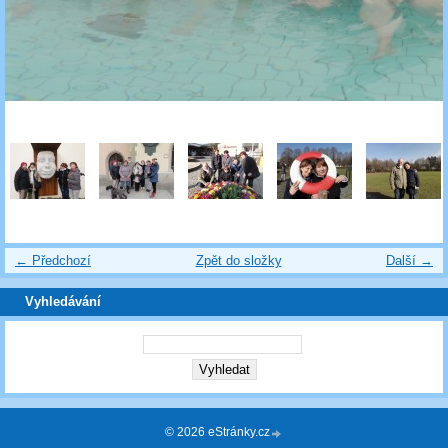
← Předchozí
Zpět do složky
Další →
Vyhledávání
© 2026 eStránky.cz