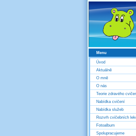
Menu
Úvod
Aktuálně
O mně
O nás
Teorie zdravého cviče
Nabídka cvičení
Nabídka služeb
Rozvrh cvičebních lek
Fotoalbum
Spolupracujeme