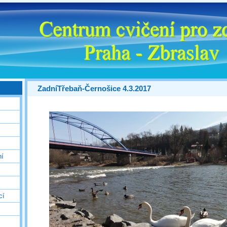
ZadníTřebaň-Černošice 4.3.2017
ní
cí