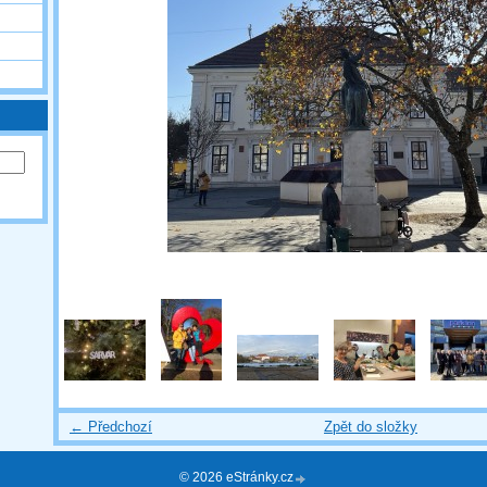
← Předchozí
Zpět do složky
© 2026 eStránky.cz