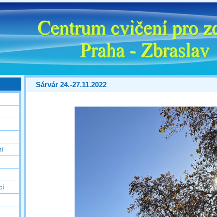
Sárvár 24.-27.11.2022
ní
cí