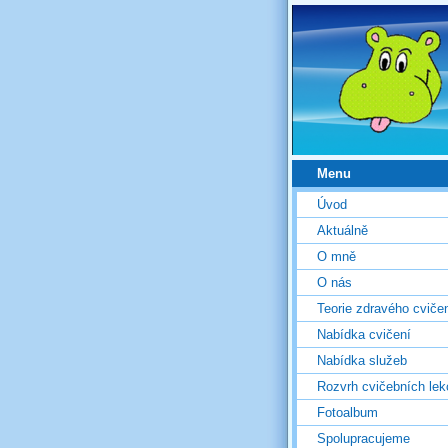
Menu
Úvod
Aktuálně
O mně
O nás
Teorie zdravého cviče
Nabídka cvičení
Nabídka služeb
Rozvrh cvičebních lek
Fotoalbum
Spolupracujeme