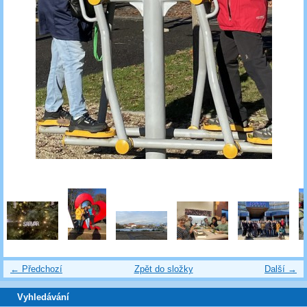
← Předchozí
Zpět do složky
Další →
Vyhledávání