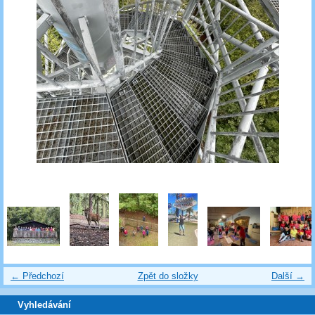
← Předchozí
Zpět do složky
Další →
Vyhledávání