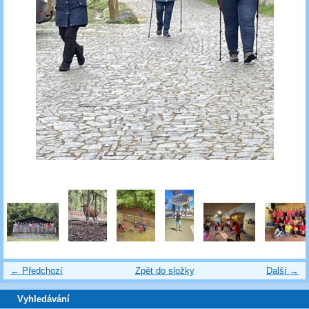
← Předchozí
Zpět do složky
Další →
Vyhledávání