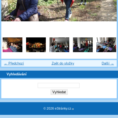
← Předchozí
Zpět do složky
Další →
Vyhledávání
© 2026 eStránky.cz