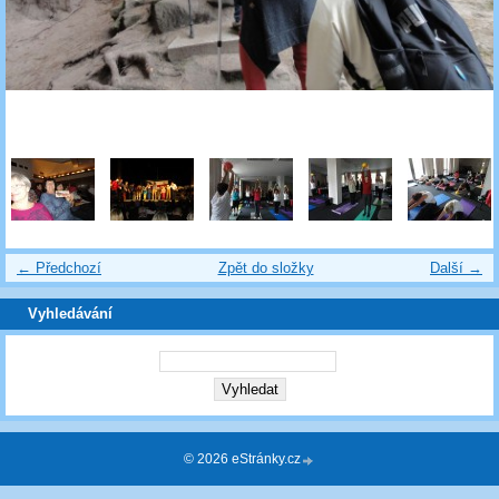
← Předchozí
Zpět do složky
Další →
Vyhledávání
© 2026 eStránky.cz