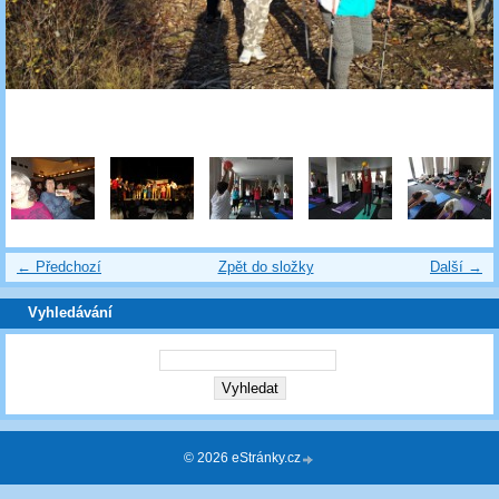
← Předchozí
Zpět do složky
Další →
Vyhledávání
© 2026 eStránky.cz