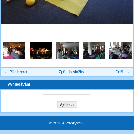
← Předchozí
Zpět do složky
Další →
Vyhledávání
© 2026 eStránky.cz