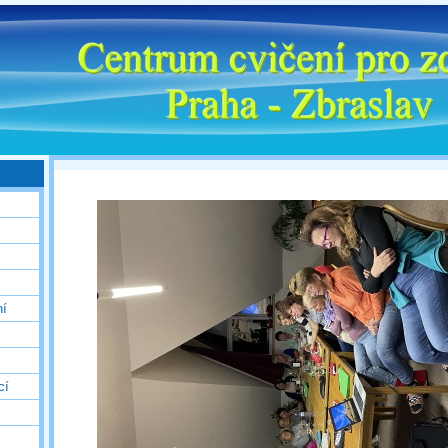
ní
cí