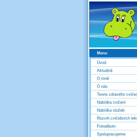
Menu
Úvod
Aktuálně
O mně
O nás
Teorie zdravého cviče
Nabídka cvičení
Nabídka služeb
Rozvrh cvičebních lek
Fotoalbum
Spolupracujeme