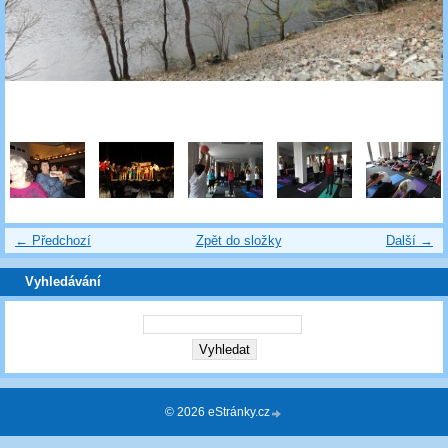
← Předchozí
Zpět do složky
Další →
Vyhledávání
© 2026 eStránky.cz