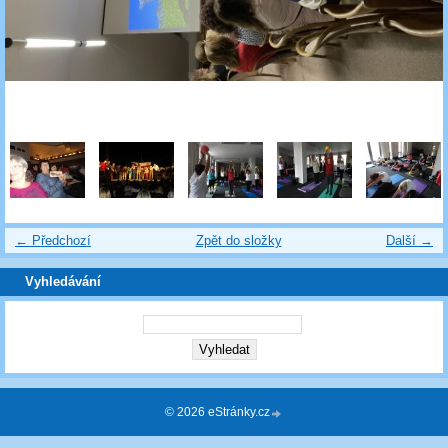
← Předchozí
Zpět do složky
Další →
Vyhledávání
© 2026 eStránky.cz